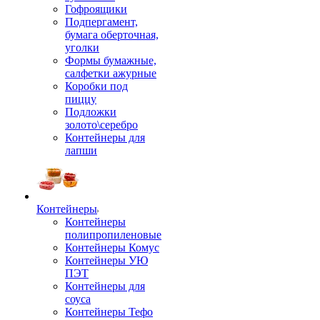
Гофроящики
Подпергамент,
бумага оберточная,
уголки
Формы бумажные,
салфетки ажурные
Коробки под
пиццу
Подложки
золото\серебро
Контейнеры для
лапши
Контейнеры
Контейнеры
полипропиленовые
Контейнеры Комус
Контейнеры УЮ
ПЭТ
Контейнеры для
соуса
Контейнеры Тефо