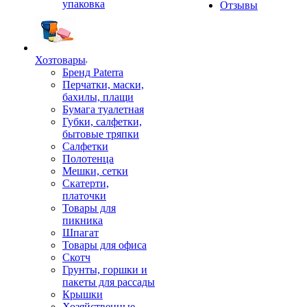
упаковка
Отзывы
Хозтовары
Бренд Paterra
Перчатки, маски,
бахилы, плащи
Бумага туалетная
Губки, салфетки,
бытовые тряпки
Салфетки
Полотенца
Мешки, сетки
Скатерти,
платочки
Товары для
пикника
Шпагат
Товары для офиса
Скотч
Грунты, горшки и
пакеты для рассады
Крышки
Хозяйственные