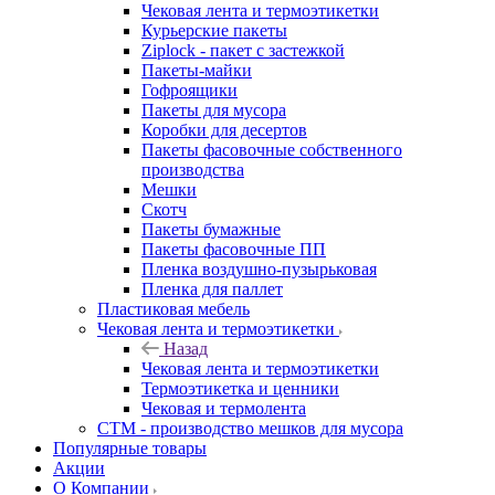
Чековая лента и термоэтикетки
Курьерские пакеты
Ziplock - пакет с застежкой
Пакеты-майки
Гофроящики
Пакеты для мусора
Коробки для десертов
Пакеты фасовочные собственного
производства
Мешки
Скотч
Пакеты бумажные
Пакеты фасовочные ПП
Пленка воздушно-пузырьковая
Пленка для паллет
Пластиковая мебель
Чековая лента и термоэтикетки
Назад
Чековая лента и термоэтикетки
Термоэтикетка и ценники
Чековая и термолента
СТМ - производство мешков для мусора
Популярные товары
Акции
О Компании