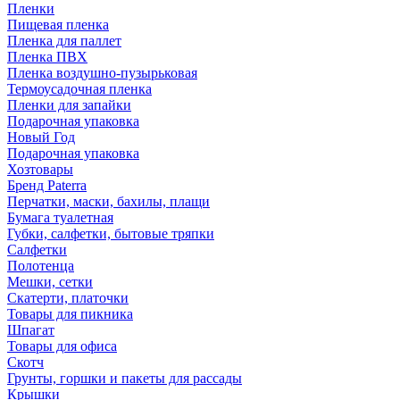
Пленки
Пищевая пленка
Пленка для паллет
Пленка ПВХ
Пленка воздушно-пузырьковая
Термоусадочная пленка
Пленки для запайки
Подарочная упаковка
Новый Год
Подарочная упаковка
Хозтовары
Бренд Paterra
Перчатки, маски, бахилы, плащи
Бумага туалетная
Губки, салфетки, бытовые тряпки
Салфетки
Полотенца
Мешки, сетки
Скатерти, платочки
Товары для пикника
Шпагат
Товары для офиса
Скотч
Грунты, горшки и пакеты для рассады
Крышки