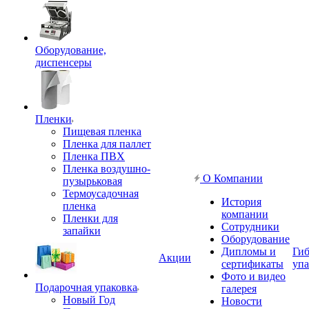
Оборудование,
диспенсеры
Пленки
Пищевая пленка
Пленка для паллет
Пленка ПВХ
Пленка воздушно-
О Компании
пузырьковая
Термоусадочная
История
пленка
компании
Пленки для
Сотрудники
запайки
Оборудование
Дипломы и
Гиб
Акции
сертификаты
упа
Фото и видео
Подарочная упаковка
галерея
Новый Год
Новости