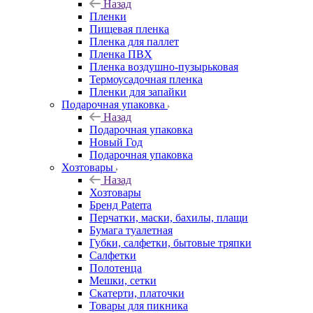
Назад
Пленки
Пищевая пленка
Пленка для паллет
Пленка ПВХ
Пленка воздушно-пузырьковая
Термоусадочная пленка
Пленки для запайки
Подарочная упаковка
Назад
Подарочная упаковка
Новый Год
Подарочная упаковка
Хозтовары
Назад
Хозтовары
Бренд Paterra
Перчатки, маски, бахилы, плащи
Бумага туалетная
Губки, салфетки, бытовые тряпки
Салфетки
Полотенца
Мешки, сетки
Скатерти, платочки
Товары для пикника