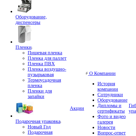
Оборудование,
диспенсеры
Пленки
Пищевая пленка
Пленка для паллет
Пленка ПВХ
Пленка воздушно-
О Компании
пузырьковая
Термоусадочная
История
пленка
компании
Пленки для
Сотрудники
запайки
Оборудование
Дипломы и
Гиб
Акции
сертификаты
упа
Фото и видео
Подарочная упаковка
галерея
Новый Год
Новости
Подарочная
Вопрос-ответ