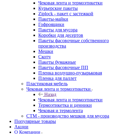
Чековая лента и термоэтикетки
Курьерские пакеты
Ziplock - пакет с застежкой
Пакеты-майки
Гофроящики
Пакеты для мусора
Коробки для десертов
Пакеты фасовочные собственного
производства
Мешки
Скотч
Пакеты бумажные
Пакеты фасовочные ПП
Пленка воздушно-пузырьковая
Пленка для паллет
Пластиковая мебель
Чековая лента и термоэтикетки
Назад
Чековая лента и термоэтикетки
Термоэтикетка и ценники
Чековая и термолента
СТМ - производство мешков для мусора
Популярные товары
Акции
О Компании