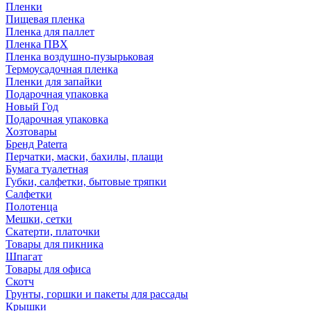
Пленки
Пищевая пленка
Пленка для паллет
Пленка ПВХ
Пленка воздушно-пузырьковая
Термоусадочная пленка
Пленки для запайки
Подарочная упаковка
Новый Год
Подарочная упаковка
Хозтовары
Бренд Paterra
Перчатки, маски, бахилы, плащи
Бумага туалетная
Губки, салфетки, бытовые тряпки
Салфетки
Полотенца
Мешки, сетки
Скатерти, платочки
Товары для пикника
Шпагат
Товары для офиса
Скотч
Грунты, горшки и пакеты для рассады
Крышки