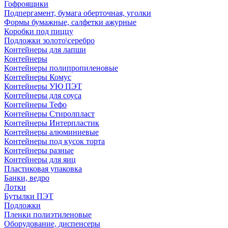
Гофроящики
Подпергамент, бумага оберточная, уголки
Формы бумажные, салфетки ажурные
Коробки под пиццу
Подложки золото\серебро
Контейнеры для лапши
Контейнеры
Контейнеры полипропиленовые
Контейнеры Комус
Контейнеры УЮ ПЭТ
Контейнеры для соуса
Контейнеры Тефо
Контейнеры Стиролпласт
Контейнеры Интерпластик
Контейнеры алюминиевые
Контейнеры под кусок торта
Контейнеры разные
Контейнеры для яиц
Пластиковая упаковка
Банки, ведро
Лотки
Бутылки ПЭТ
Подложки
Пленки полиэтиленовые
Оборудование, диспенсеры