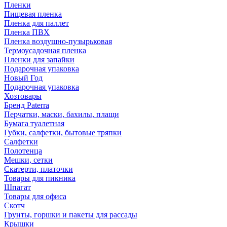
Пленки
Пищевая пленка
Пленка для паллет
Пленка ПВХ
Пленка воздушно-пузырьковая
Термоусадочная пленка
Пленки для запайки
Подарочная упаковка
Новый Год
Подарочная упаковка
Хозтовары
Бренд Paterra
Перчатки, маски, бахилы, плащи
Бумага туалетная
Губки, салфетки, бытовые тряпки
Салфетки
Полотенца
Мешки, сетки
Скатерти, платочки
Товары для пикника
Шпагат
Товары для офиса
Скотч
Грунты, горшки и пакеты для рассады
Крышки