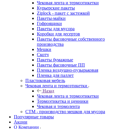
Чековая лента и термоэтикетки
Курьерские пакеты
Ziplock - пакет с застежкой
Пакеты-майки
Гофроящики
Пакеты для мусора
Коробки для десертов
Пакеты фасовочные собственного
производства
Мешки
Скотч
Пакеты бумажные
Пакеты фасовочные ПП
Пленка воздушно-пузырьковая
Пленка для паллет
Пластиковая мебель
Чековая лента и термоэтикетки
Назад
Чековая лента и термоэтикетки
Термоэтикетка и ценники
Чековая и термолента
СТМ - производство мешков для мусора
Популярные товары
Акции
О Компании