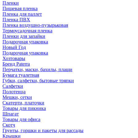
Пленки
Пищевая пленка
Пленка для паллет
Пленка ПВХ
Пленка воздушно-пузырьковая
Термоусадочная пленка
Пленки для запайки
Подарочная упаковка
Новый Год
Подарочная упаковка
Хозтовары
Бренд Paterra
Перчатки, маски, бахилы, плащи
Бумага туалетная
Губки, салфетки, бытовые тряпки
Салфетки
Полотенца
Мешки, сетки
Скатерти, платочки
Товары для пикника
Шпагат
Товары для офиса
Скотч
Грунты, горшки и пакеты для рассады
Крышки