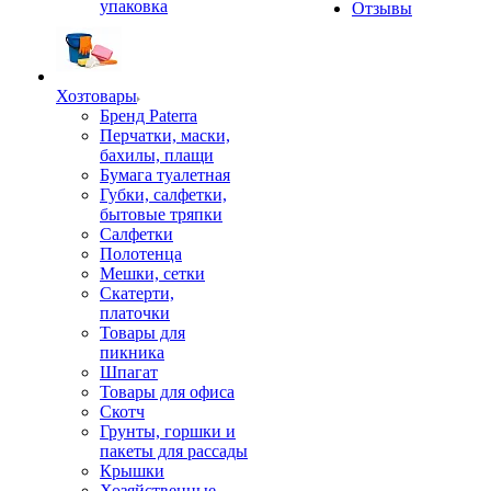
упаковка
Отзывы
Хозтовары
Бренд Paterra
Перчатки, маски,
бахилы, плащи
Бумага туалетная
Губки, салфетки,
бытовые тряпки
Салфетки
Полотенца
Мешки, сетки
Скатерти,
платочки
Товары для
пикника
Шпагат
Товары для офиса
Скотч
Грунты, горшки и
пакеты для рассады
Крышки
Хозяйственные