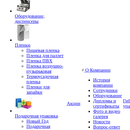
Оборудование,
диспенсеры
Пленки
Пищевая пленка
Пленка для паллет
Пленка ПВХ
Пленка воздушно-
О Компании
пузырьковая
Термоусадочная
История
пленка
компании
Пленки для
Сотрудники
запайки
Оборудование
Дипломы и
Гиб
Акции
сертификаты
упа
Фото и видео
Подарочная упаковка
галерея
Новый Год
Новости
Подарочная
Вопрос-ответ