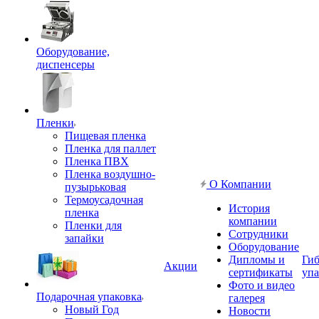
Оборудование,
диспенсеры
Пленки
Пищевая пленка
Пленка для паллет
Пленка ПВХ
Пленка воздушно-
О Компании
пузырьковая
Термоусадочная
История
пленка
компании
Пленки для
Сотрудники
запайки
Оборудование
Дипломы и
Гиб
Акции
сертификаты
упа
Фото и видео
Подарочная упаковка
галерея
Новый Год
Новости