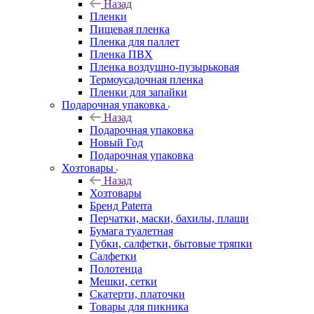
Назад
Пленки
Пищевая пленка
Пленка для паллет
Пленка ПВХ
Пленка воздушно-пузырьковая
Термоусадочная пленка
Пленки для запайки
Подарочная упаковка
Назад
Подарочная упаковка
Новый Год
Подарочная упаковка
Хозтовары
Назад
Хозтовары
Бренд Paterra
Перчатки, маски, бахилы, плащи
Бумага туалетная
Губки, салфетки, бытовые тряпки
Салфетки
Полотенца
Мешки, сетки
Скатерти, платочки
Товары для пикника