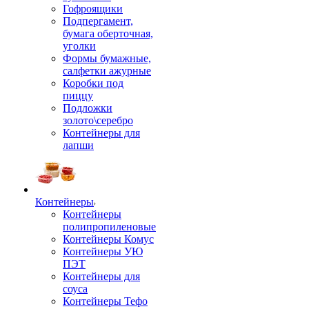
Гофроящики
Подпергамент,
бумага оберточная,
уголки
Формы бумажные,
салфетки ажурные
Коробки под
пиццу
Подложки
золото\серебро
Контейнеры для
лапши
Контейнеры
Контейнеры
полипропиленовые
Контейнеры Комус
Контейнеры УЮ
ПЭТ
Контейнеры для
соуса
Контейнеры Тефо