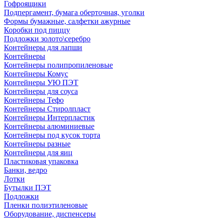
Гофроящики
Подпергамент, бумага оберточная, уголки
Формы бумажные, салфетки ажурные
Коробки под пиццу
Подложки золото\серебро
Контейнеры для лапши
Контейнеры
Контейнеры полипропиленовые
Контейнеры Комус
Контейнеры УЮ ПЭТ
Контейнеры для соуса
Контейнеры Тефо
Контейнеры Стиролпласт
Контейнеры Интерпластик
Контейнеры алюминиевые
Контейнеры под кусок торта
Контейнеры разные
Контейнеры для яиц
Пластиковая упаковка
Банки, ведро
Лотки
Бутылки ПЭТ
Подложки
Пленки полиэтиленовые
Оборудование, диспенсеры