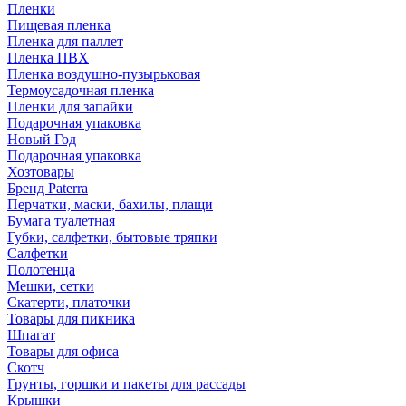
Пленки
Пищевая пленка
Пленка для паллет
Пленка ПВХ
Пленка воздушно-пузырьковая
Термоусадочная пленка
Пленки для запайки
Подарочная упаковка
Новый Год
Подарочная упаковка
Хозтовары
Бренд Paterra
Перчатки, маски, бахилы, плащи
Бумага туалетная
Губки, салфетки, бытовые тряпки
Салфетки
Полотенца
Мешки, сетки
Скатерти, платочки
Товары для пикника
Шпагат
Товары для офиса
Скотч
Грунты, горшки и пакеты для рассады
Крышки