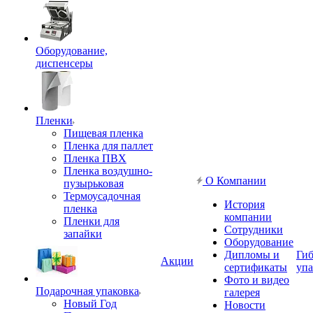
Оборудование,
диспенсеры
Пленки
Пищевая пленка
Пленка для паллет
Пленка ПВХ
Пленка воздушно-
О Компании
пузырьковая
Термоусадочная
История
пленка
компании
Пленки для
Сотрудники
запайки
Оборудование
Дипломы и
Гиб
Акции
сертификаты
упа
Фото и видео
Подарочная упаковка
галерея
Новый Год
Новости