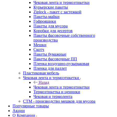
Чековая лента и термоэтикетки
Курьерские пакеты
Ziplock - пакет с застежкой
Пакеты-майки
Гофроящики
Пакеты для мусора
Коробки для десертов
Пакеты фасовочные собственного
производства
Мешки
Скотч
Пакеты бумажные
Пакеты фасовочные ПП
Пленка воздушно-пузырьковая
Пленка для паллет
Пластиковая мебель
Чековая лента и термоэтикетки
Назад
Чековая лента и термоэтикетки
Термоэтикетка и ценники
Чековая и термолента
СТМ - производство мешков для мусора
Популярные товары
Акции
О Компании