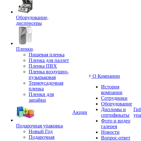
Оборудование,
диспенсеры
Пленки
Пищевая пленка
Пленка для паллет
Пленка ПВХ
Пленка воздушно-
О Компании
пузырьковая
Термоусадочная
История
пленка
компании
Пленки для
Сотрудники
запайки
Оборудование
Дипломы и
Гиб
Акции
сертификаты
упа
Фото и видео
Подарочная упаковка
галерея
Новый Год
Новости
Подарочная
Вопрос-ответ