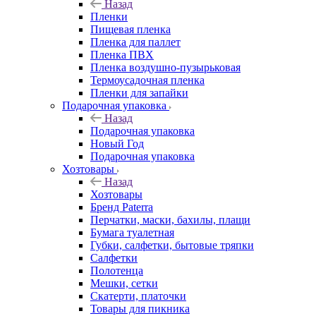
Назад
Пленки
Пищевая пленка
Пленка для паллет
Пленка ПВХ
Пленка воздушно-пузырьковая
Термоусадочная пленка
Пленки для запайки
Подарочная упаковка
Назад
Подарочная упаковка
Новый Год
Подарочная упаковка
Хозтовары
Назад
Хозтовары
Бренд Paterra
Перчатки, маски, бахилы, плащи
Бумага туалетная
Губки, салфетки, бытовые тряпки
Салфетки
Полотенца
Мешки, сетки
Скатерти, платочки
Товары для пикника