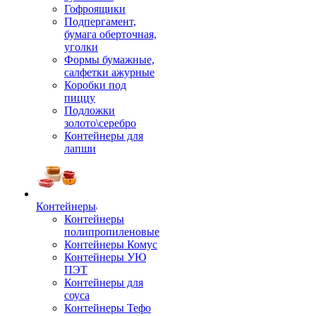
Гофроящики
Подпергамент,
бумага оберточная,
уголки
Формы бумажные,
салфетки ажурные
Коробки под
пиццу
Подложки
золото\серебро
Контейнеры для
лапши
Контейнеры
Контейнеры
полипропиленовые
Контейнеры Комус
Контейнеры УЮ
ПЭТ
Контейнеры для
соуса
Контейнеры Тефо