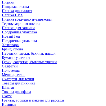
Пленки
Пищевая пленка
Пленка для паллет
Пленка ПВХ
Пленка воздушно-пузырьковая
Термоусадочная пленка
Пленки для запайки
Подарочная упаковка
Новый Год
Подарочная упаковка
Хозтовары
Бренд Paterra
Перчатки, маски, бахилы, плащи
Бумага туалетная
Губки, салфетки, бытовые тряпки
Салфетки
Полотенца
Мешки, сетки
Скатерти, платочки
Товары для пикника
Шпагат
Товары для офиса
Скотч
Грунты, горшки и пакеты для рассады
Крышки