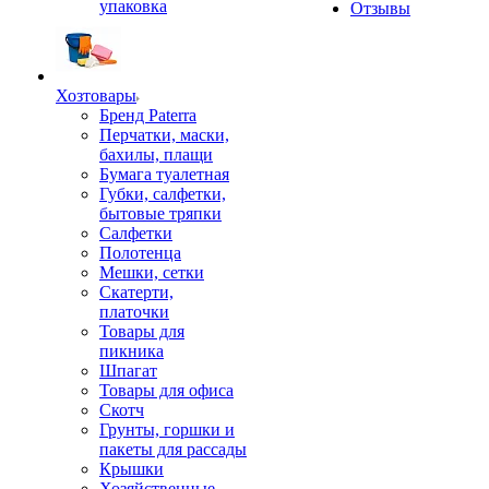
упаковка
Отзывы
Хозтовары
Бренд Paterra
Перчатки, маски,
бахилы, плащи
Бумага туалетная
Губки, салфетки,
бытовые тряпки
Салфетки
Полотенца
Мешки, сетки
Скатерти,
платочки
Товары для
пикника
Шпагат
Товары для офиса
Скотч
Грунты, горшки и
пакеты для рассады
Крышки
Хозяйственные