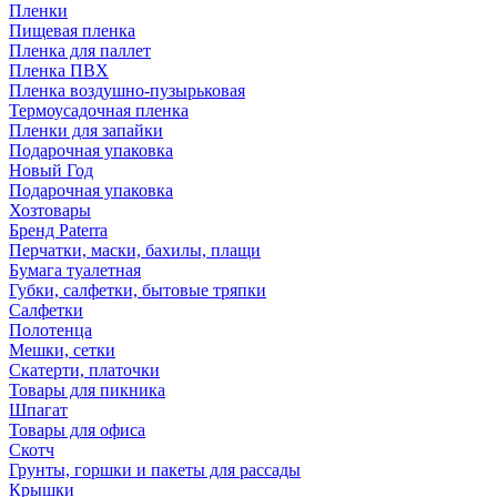
Пленки
Пищевая пленка
Пленка для паллет
Пленка ПВХ
Пленка воздушно-пузырьковая
Термоусадочная пленка
Пленки для запайки
Подарочная упаковка
Новый Год
Подарочная упаковка
Хозтовары
Бренд Paterra
Перчатки, маски, бахилы, плащи
Бумага туалетная
Губки, салфетки, бытовые тряпки
Салфетки
Полотенца
Мешки, сетки
Скатерти, платочки
Товары для пикника
Шпагат
Товары для офиса
Скотч
Грунты, горшки и пакеты для рассады
Крышки