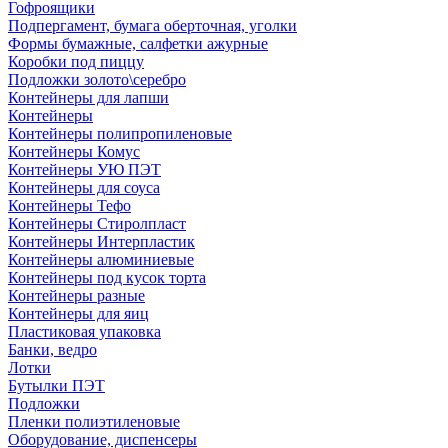
Гофроящики
Подпергамент, бумага оберточная, уголки
Формы бумажные, салфетки ажурные
Коробки под пиццу
Подложки золото\серебро
Контейнеры для лапши
Контейнеры
Контейнеры полипропиленовые
Контейнеры Комус
Контейнеры УЮ ПЭТ
Контейнеры для соуса
Контейнеры Тефо
Контейнеры Стиролпласт
Контейнеры Интерпластик
Контейнеры алюминиевые
Контейнеры под кусок торта
Контейнеры разные
Контейнеры для яиц
Пластиковая упаковка
Банки, ведро
Лотки
Бутылки ПЭТ
Подложки
Пленки полиэтиленовые
Оборудование, диспенсеры