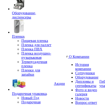
Оборудование,
диспенсеры
Пленки
Пищевая пленка
Пленка для паллет
Пленка ПВХ
Пленка воздушно-
О Компании
пузырьковая
Термоусадочная
История
пленка
компании
Пленки для
Сотрудники
запайки
Оборудование
Дипломы и
Гиб
Акции
сертификаты
упа
Фото и видео
Подарочная упаковка
галерея
Новый Год
Новости
Подарочная
Вопрос-ответ