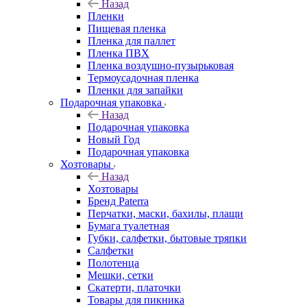
Назад
Пленки
Пищевая пленка
Пленка для паллет
Пленка ПВХ
Пленка воздушно-пузырьковая
Термоусадочная пленка
Пленки для запайки
Подарочная упаковка
Назад
Подарочная упаковка
Новый Год
Подарочная упаковка
Хозтовары
Назад
Хозтовары
Бренд Paterra
Перчатки, маски, бахилы, плащи
Бумага туалетная
Губки, салфетки, бытовые тряпки
Салфетки
Полотенца
Мешки, сетки
Скатерти, платочки
Товары для пикника