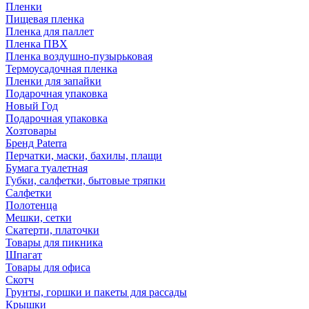
Пленки
Пищевая пленка
Пленка для паллет
Пленка ПВХ
Пленка воздушно-пузырьковая
Термоусадочная пленка
Пленки для запайки
Подарочная упаковка
Новый Год
Подарочная упаковка
Хозтовары
Бренд Paterra
Перчатки, маски, бахилы, плащи
Бумага туалетная
Губки, салфетки, бытовые тряпки
Салфетки
Полотенца
Мешки, сетки
Скатерти, платочки
Товары для пикника
Шпагат
Товары для офиса
Скотч
Грунты, горшки и пакеты для рассады
Крышки