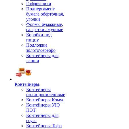
Гофроящики
Подпергамент,
бумага оберточная,
уголки
Формы бумажные,
салфетки ажурные
Коробки под
пиццу
Подложки
золото\серебро
Контейнеры для
лапши
Контейнеры
Контейнеры
полипропиленовые
Контейнеры Комус
Контейнеры УЮ
ПЭТ
Контейнеры для
соуса
Контейнеры Тефо