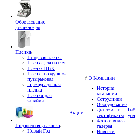
Оборудование,
диспенсеры
Пленки
Пищевая пленка
Пленка для паллет
Пленка ПВХ
Пленка воздушно-
О Компании
пузырьковая
Термоусадочная
История
пленка
компании
Пленки для
Сотрудники
запайки
Оборудование
Дипломы и
Гиб
Акции
сертификаты
упа
Фото и видео
Подарочная упаковка
галерея
Новый Год
Новости