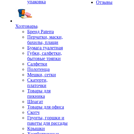
упаковка
Отзывы
Хозтовары
Бренд Paterra
Перчатки, маски,
бахилы, плащи
Бумага туалетная
Губки, салфетки,
бытовые тряпки
Салфетки
Полотенца
Мешки, сетки
Скатерти,
платочки
Товары для
пикника
Шпагат
Товары для офиса
Скотч
Грунты, горшки и
пакеты для рассады
Крышки
Хозяйственные