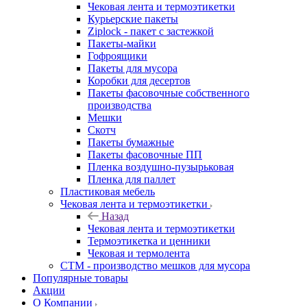
Чековая лента и термоэтикетки
Курьерские пакеты
Ziplock - пакет с застежкой
Пакеты-майки
Гофроящики
Пакеты для мусора
Коробки для десертов
Пакеты фасовочные собственного
производства
Мешки
Скотч
Пакеты бумажные
Пакеты фасовочные ПП
Пленка воздушно-пузырьковая
Пленка для паллет
Пластиковая мебель
Чековая лента и термоэтикетки
Назад
Чековая лента и термоэтикетки
Термоэтикетка и ценники
Чековая и термолента
СТМ - производство мешков для мусора
Популярные товары
Акции
О Компании