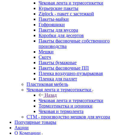
Чековая лента и термоэтикетки
Курьерские пакеты
Ziplock - пакет с застежкой
Пакеты-майки
Гофроящики
Пакеты для мусора
Коробки для десертов
Пакеты фасовочные собственного
производства
Мешки
Скотч
Пакеты бумажные
Пакеты фасовочные ПП
Пленка воздушно-пузырьковая
Пленка для паллет
Пластиковая мебель
Чековая лента и термоэтикетки
Назад
Чековая лента и термоэтикетки
Термоэтикетка и ценники
Чековая и термолента
СТМ - производство мешков для мусора
Популярные товары
Акции
О Компании