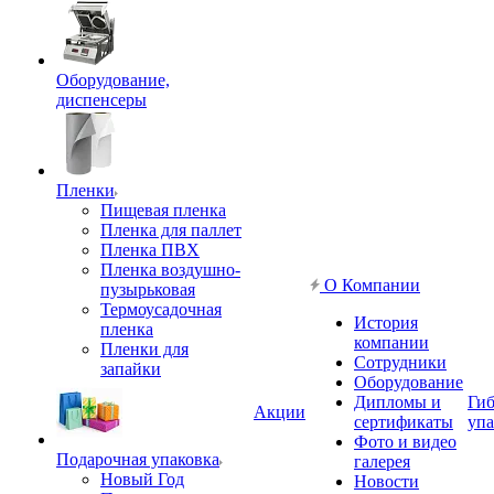
Оборудование,
диспенсеры
Пленки
Пищевая пленка
Пленка для паллет
Пленка ПВХ
Пленка воздушно-
О Компании
пузырьковая
Термоусадочная
История
пленка
компании
Пленки для
Сотрудники
запайки
Оборудование
Дипломы и
Гиб
Акции
сертификаты
упа
Фото и видео
Подарочная упаковка
галерея
Новый Год
Новости