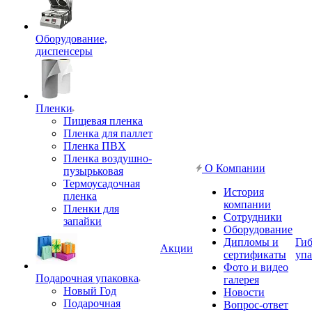
Оборудование,
диспенсеры
Пленки
Пищевая пленка
Пленка для паллет
Пленка ПВХ
Пленка воздушно-
О Компании
пузырьковая
Термоусадочная
История
пленка
компании
Пленки для
Сотрудники
запайки
Оборудование
Дипломы и
Гиб
Акции
сертификаты
упа
Фото и видео
Подарочная упаковка
галерея
Новый Год
Новости
Подарочная
Вопрос-ответ