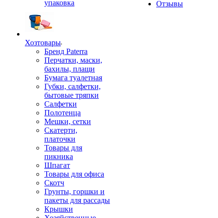
упаковка
Отзывы
Хозтовары
Бренд Paterra
Перчатки, маски,
бахилы, плащи
Бумага туалетная
Губки, салфетки,
бытовые тряпки
Салфетки
Полотенца
Мешки, сетки
Скатерти,
платочки
Товары для
пикника
Шпагат
Товары для офиса
Скотч
Грунты, горшки и
пакеты для рассады
Крышки
Хозяйственные