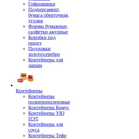
Гофроящики
Подпергамент,
бумага оберточная,
уголки
Формы бумажные,
салфетки ажурные
Коробки под
пиццу
Подложки
золото\серебро
Контейнеры для
лапши
Контейнеры
Контейнеры
полипропиленовые
Контейнеры Комус
Контейнеры УЮ
ПЭТ
Контейнеры для
соуса
Контейнеры Тефо