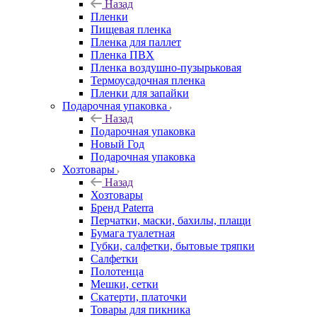
Назад
Пленки
Пищевая пленка
Пленка для паллет
Пленка ПВХ
Пленка воздушно-пузырьковая
Термоусадочная пленка
Пленки для запайки
Подарочная упаковка
Назад
Подарочная упаковка
Новый Год
Подарочная упаковка
Хозтовары
Назад
Хозтовары
Бренд Paterra
Перчатки, маски, бахилы, плащи
Бумага туалетная
Губки, салфетки, бытовые тряпки
Салфетки
Полотенца
Мешки, сетки
Скатерти, платочки
Товары для пикника