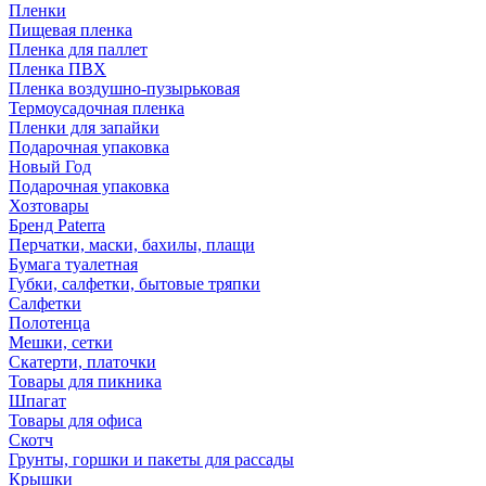
Пленки
Пищевая пленка
Пленка для паллет
Пленка ПВХ
Пленка воздушно-пузырьковая
Термоусадочная пленка
Пленки для запайки
Подарочная упаковка
Новый Год
Подарочная упаковка
Хозтовары
Бренд Paterra
Перчатки, маски, бахилы, плащи
Бумага туалетная
Губки, салфетки, бытовые тряпки
Салфетки
Полотенца
Мешки, сетки
Скатерти, платочки
Товары для пикника
Шпагат
Товары для офиса
Скотч
Грунты, горшки и пакеты для рассады
Крышки