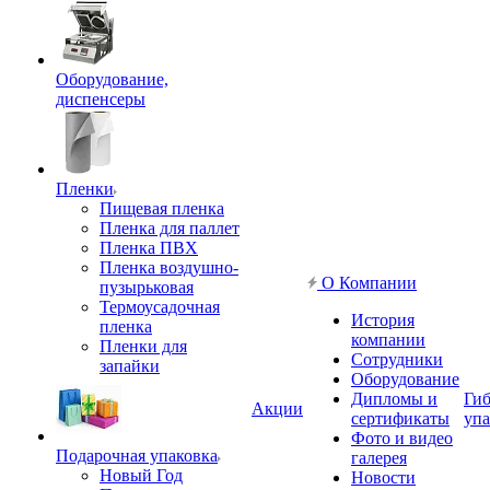
Оборудование,
диспенсеры
Пленки
Пищевая пленка
Пленка для паллет
Пленка ПВХ
Пленка воздушно-
О Компании
пузырьковая
Термоусадочная
История
пленка
компании
Пленки для
Сотрудники
запайки
Оборудование
Дипломы и
Гиб
Акции
сертификаты
упа
Фото и видео
Подарочная упаковка
галерея
Новый Год
Новости