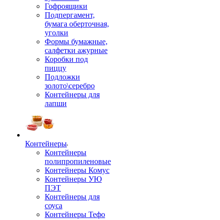
Гофроящики
Подпергамент,
бумага оберточная,
уголки
Формы бумажные,
салфетки ажурные
Коробки под
пиццу
Подложки
золото\серебро
Контейнеры для
лапши
Контейнеры
Контейнеры
полипропиленовые
Контейнеры Комус
Контейнеры УЮ
ПЭТ
Контейнеры для
соуса
Контейнеры Тефо