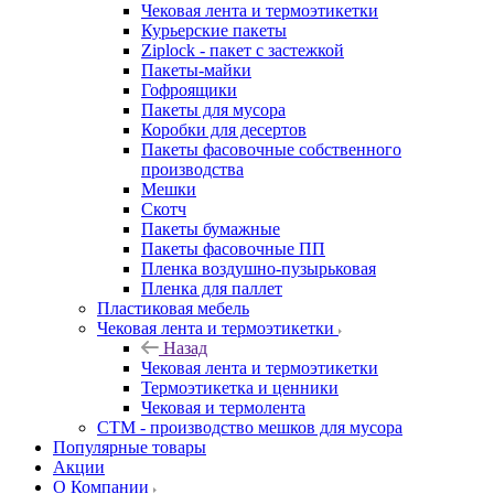
Чековая лента и термоэтикетки
Курьерские пакеты
Ziplock - пакет с застежкой
Пакеты-майки
Гофроящики
Пакеты для мусора
Коробки для десертов
Пакеты фасовочные собственного
производства
Мешки
Скотч
Пакеты бумажные
Пакеты фасовочные ПП
Пленка воздушно-пузырьковая
Пленка для паллет
Пластиковая мебель
Чековая лента и термоэтикетки
Назад
Чековая лента и термоэтикетки
Термоэтикетка и ценники
Чековая и термолента
СТМ - производство мешков для мусора
Популярные товары
Акции
О Компании