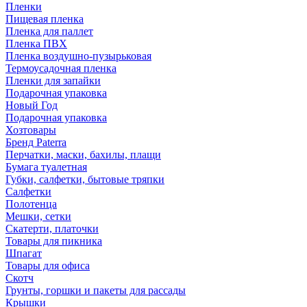
Пленки
Пищевая пленка
Пленка для паллет
Пленка ПВХ
Пленка воздушно-пузырьковая
Термоусадочная пленка
Пленки для запайки
Подарочная упаковка
Новый Год
Подарочная упаковка
Хозтовары
Бренд Paterra
Перчатки, маски, бахилы, плащи
Бумага туалетная
Губки, салфетки, бытовые тряпки
Салфетки
Полотенца
Мешки, сетки
Скатерти, платочки
Товары для пикника
Шпагат
Товары для офиса
Скотч
Грунты, горшки и пакеты для рассады
Крышки