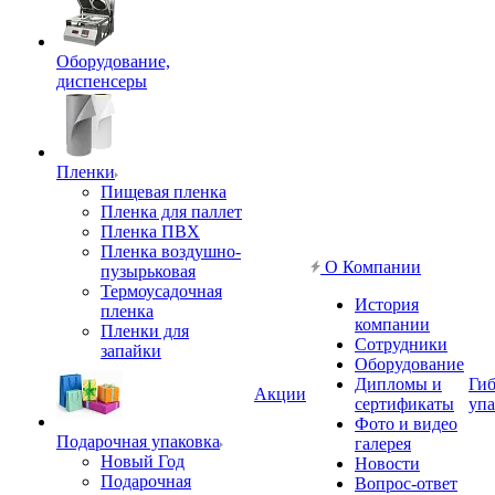
Оборудование,
диспенсеры
Пленки
Пищевая пленка
Пленка для паллет
Пленка ПВХ
Пленка воздушно-
О Компании
пузырьковая
Термоусадочная
История
пленка
компании
Пленки для
Сотрудники
запайки
Оборудование
Дипломы и
Гиб
Акции
сертификаты
упа
Фото и видео
Подарочная упаковка
галерея
Новый Год
Новости
Подарочная
Вопрос-ответ