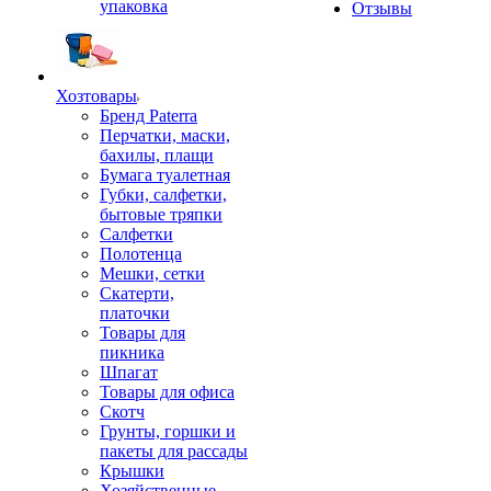
упаковка
Отзывы
Хозтовары
Бренд Paterra
Перчатки, маски,
бахилы, плащи
Бумага туалетная
Губки, салфетки,
бытовые тряпки
Салфетки
Полотенца
Мешки, сетки
Скатерти,
платочки
Товары для
пикника
Шпагат
Товары для офиса
Скотч
Грунты, горшки и
пакеты для рассады
Крышки
Хозяйственные