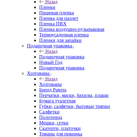
Назад
Пленки
Пищевая пленка
Пленка для паллет
Пленка ПВХ
Пленка воздушно-пузырьковая
Термоусадочная пленка
Пленки для запайки
Подарочная упаковка
Назад
Подарочная упаковка
Новый Год
Подарочная упаковка
Хозтовары
Назад
Хозтовары
Бренд Paterra
Перчатки, маски, бахилы, плащи
Бумага туалетная
Губки, салфетки, бытовые тряпки
Салфетки
Полотенца
Мешки, сетки
Скатерти, платочки
Товары для пикника