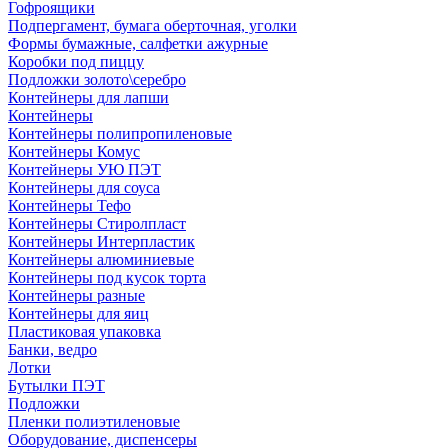
Гофроящики
Подпергамент, бумага оберточная, уголки
Формы бумажные, салфетки ажурные
Коробки под пиццу
Подложки золото\серебро
Контейнеры для лапши
Контейнеры
Контейнеры полипропиленовые
Контейнеры Комус
Контейнеры УЮ ПЭТ
Контейнеры для соуса
Контейнеры Тефо
Контейнеры Стиролпласт
Контейнеры Интерпластик
Контейнеры алюминиевые
Контейнеры под кусок торта
Контейнеры разные
Контейнеры для яиц
Пластиковая упаковка
Банки, ведро
Лотки
Бутылки ПЭТ
Подложки
Пленки полиэтиленовые
Оборудование, диспенсеры