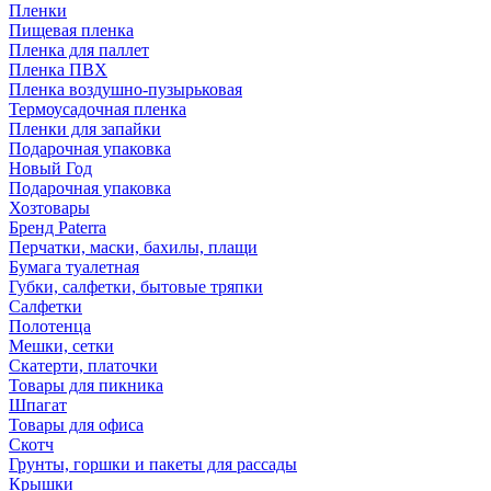
Пленки
Пищевая пленка
Пленка для паллет
Пленка ПВХ
Пленка воздушно-пузырьковая
Термоусадочная пленка
Пленки для запайки
Подарочная упаковка
Новый Год
Подарочная упаковка
Хозтовары
Бренд Paterra
Перчатки, маски, бахилы, плащи
Бумага туалетная
Губки, салфетки, бытовые тряпки
Салфетки
Полотенца
Мешки, сетки
Скатерти, платочки
Товары для пикника
Шпагат
Товары для офиса
Скотч
Грунты, горшки и пакеты для рассады
Крышки