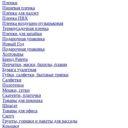
Пленки
Пищевая пленка
Пленка для паллет
Пленка ПВХ
Пленка воздушно-пузырьковая
Термоусадочная пленка
Пленки для запайки
Подарочная упаковка
Новый Год
Подарочная упаковка
Хозтовары
Бренд Paterra
Перчатки, маски, бахилы, плащи
Бумага туалетная
Губки, салфетки, бытовые тряпки
Салфетки
Полотенца
Мешки, сетки
Скатерти, платочки
Товары для пикника
Шпагат
Товары для офиса
Скотч
Грунты, горшки и пакеты для рассады
Крышки