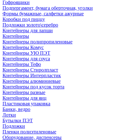
Гофроящики
Подпергамент, бумага оберточная, уголки
Формы бумажные, салфетки ажурные
Коробки под пиццу
Подложки золото\серебро
Контейнеры для лапши
Контейнеры
Контейнеры полипропиленовые
Контейнеры Комус
Контейнеры УЮ ПЭТ
Контейнеры для соуса
Контейнеры Тефо
Контейнеры Стиролпласт
Контейнеры Интерпластик
Контейнеры алюминиевые
Контейнеры под кусок торта
Контейнеры разные
Контейнеры для яиц
Пластиковая упаковка
Банки, ведро
Лотки
Бутылки ПЭТ
Подложки
Пленки полиэтиленовые
Оборудование, диспенсеры